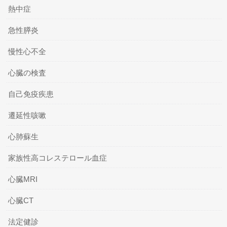
熱中症
急性膵炎
慢性心不全
心臓の検査
自己免疫疾患
遷延性咳嗽
心肺蘇生
家族性高コレステロール血症
心臓MRI
心臓CT
法定健診