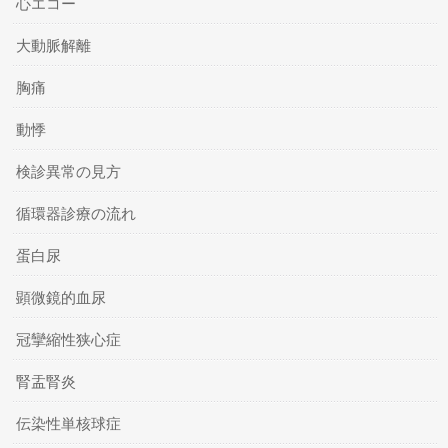
心エコー
大動脈解離
胸痛
動悸
検診異常の見方
循環器診療の流れ
蛋白尿
顕微鏡的血尿
冠攣縮性狭心症
腎盂腎炎
伝染性単核球症