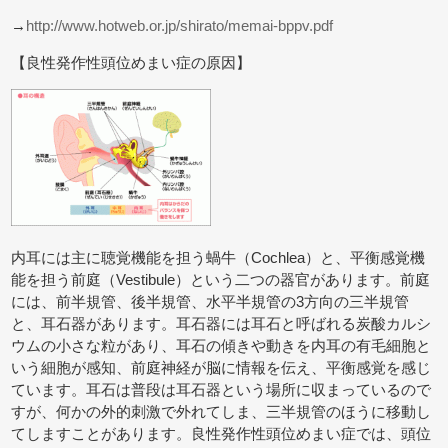
→
http://www.hotweb.or.jp/shirato/memai-bppv.pdf
【良性発作性頭位めまい症の原因】
内耳には主に聴覚機能を担う蝸牛（Cochlea）と、平衡感覚機
能を担う前庭（Vestibule）という二つの器官があります。前庭
には、前半規管、後半規管、水平半規管の3方向の三半規管
と、耳石器があります。耳石器には耳石と呼ばれる炭酸カルシ
ウムの小さな粒があり、耳石の傾きや動きを内耳の有毛細胞と
いう細胞が感知、前庭神経が脳に情報を伝え、平衡感覚を感じ
ています。耳石は普段は耳石器という場所に収まっているので
すが、何かの外的刺激で外れてしま、三半規管のほうに移動し
てしますことがあります。良性発作性頭位めまい症では、頭位