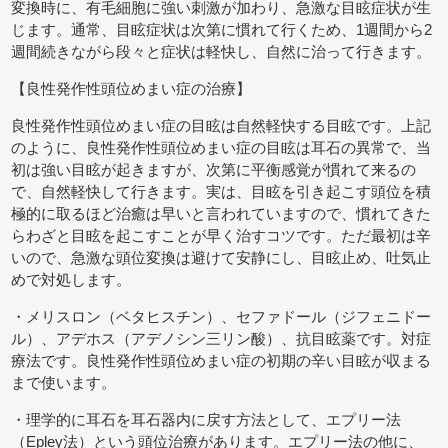
変換時に、有毛細胞に強い刺激が加わり、急激な目眩症状が生
じます。通常、目眩症状は次第に慣れて行くため、1週間から2
週間続きながら段々と症状は軽快し、自然に治って行きます。
【良性発作性頭位めまい症の治療】
良性発作性頭位めまい症の目眩は自然軽快する目眩です。上記
のように、良性発作性頭位めまい症の目眩は耳石の異常で、当
初は強い目眩が起きますが、次第に平衡感覚が慣れて来るの
で、自然軽快して行きます。実は、目眩を引き起こす頭位を積
極的に取るほど治癒は早いと言われていますので、慣れてきた
らわざと目眩を起こすことが早く治すコツです。ただ最初は辛
いので、急激な頭位変換は避けて安静にし、目眩止め、吐気止
めで対処します。
・メリスロン（ベタヒスチン）、セファドール（ジフェニドー
ル）、アデホス（アデノシン三リン酸）、抗目眩薬です。対症
療法です。良性発作性頭位めまい症の初期の辛い目眩が収まる
まで使います。
・理学的に耳石を耳石器内に戻す方法として、エプリー法
（Epley法）という頭位治療があります。エプリー法の他に、