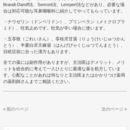
Brandt-Daroff法、Semont法、Lempert法などがあり、必要な場
合は対応可能な耳鼻咽喉科に紹介してやってもらっています。
・ナウゼリン（ドンペリドン）、プリンペラン（メトクロプラ
ミド）、吐気止めです。吐気が辛い場合に使います。
・五苓散（ごれいさん）、苓桂朮甘湯（りょうけいじゅつかん
とう）、半夏白朮天麻湯（はんげびゃくじゅつてんまとう）、
目眩症状に合った漢方もあります。
全ての薬には副作用がありますが、主治医はデメリット、メリ
ットを総合的に考えて一人ひとりに最適な薬を処方していま
す。心配なことがあれば何なりと主治医またはかかりつけ薬局
の薬剤師さんまでご相談ください。
« 前のページ
次のページ »