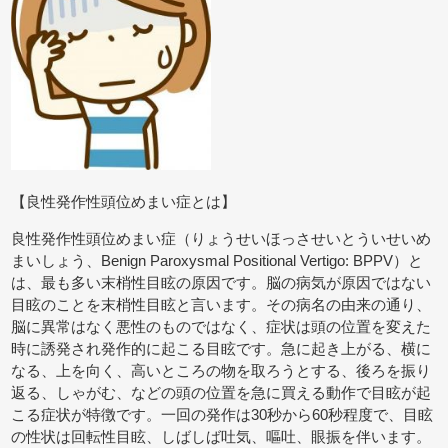
【良性発作性頭位めまい症とは】
良性発作性頭位めまい症（りょうせいほっさせいとういせいめ
まいしょう、Benign Paroxysmal Positional Vertigo: BPPV）と
は、最も多い末梢性目眩の原因です。脳の病気が原因ではない
目眩のことを末梢性目眩と言います。その病名の由来の通り、
脳に異常はなく悪性のものではなく、症状は頭の位置を変えた
時に誘発され発作的に起こる目眩です。急に起き上がる、横に
なる、上を向く、高いところの物を取ろうとする、後ろを振り
返る、しゃがむ、などの頭の位置を急に買える動作で目眩が起
こる症状が特徴です。一回の発作は30秒から60秒程度で、目眩
の性状は回転性目眩、しばしば吐気、嘔吐、眼振を伴います。