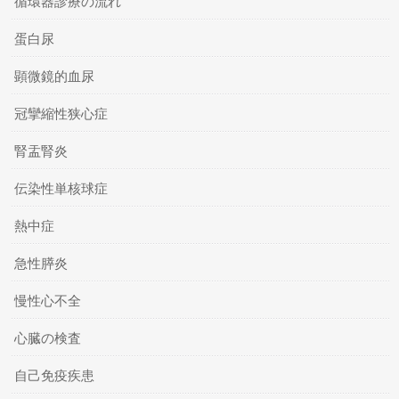
循環器診療の流れ
蛋白尿
顕微鏡的血尿
冠攣縮性狭心症
腎盂腎炎
伝染性単核球症
熱中症
急性膵炎
慢性心不全
心臓の検査
自己免疫疾患