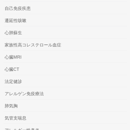
自己免疫疾患
遷延性咳嗽
心肺蘇生
家族性高コレステロール血症
心臓MRI
心臓CT
法定健診
アレルゲン免疫療法
肺気胸
気管支喘息