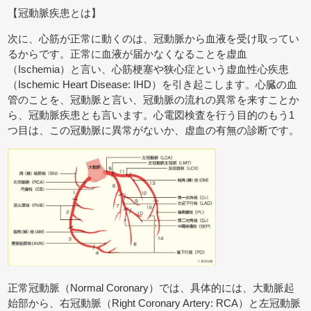
【冠動脈疾患とは】
次に、心筋が正常に動くのは、冠動脈から血液を受け取ってい
るからです。正常に血液が届かなくなることを虚血
（Ischemia）と言い、心筋梗塞や狭心症という虚血性心疾患
（Ischemic Heart Disease: IHD）を引き起こします。心臓の血
管のことを、冠動脈と言い、冠動脈の流れの異常を来すことか
ら、冠動脈疾患とも言います。心電図検査を行う目的のもう1
つ目は、この冠動脈に異常がないか、虚血の有無の診断です。
正常冠動脈（Normal Coronary）では、具体的には、大動脈起
始部から、右冠動脈（Right Coronary Artery: RCA）と左冠動脈