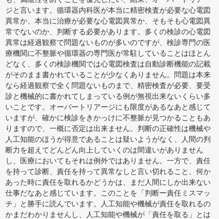
ジと言います。循環器内科医が本当に精密検査が必要な心電図
異常か、本当に治療が必要な心電図異常か、そもそも心電図異
常でないのか、判断する必要があります。多くの検診の心電図
異常は経過観察で問題ないものが多いのですが、検診専門の医
療機関に不整脈や循環器の専門医が常駐していることはほとん
どなく、多くの検診機関では心電図検査は自動診断機能の記載
がそのまま書かれていることが少なくありません。問題は本来
なら経過観察で全く問題ないものまで、精密検査が必要、要受
診と機械的に書かれてしまっている例が無視出来ないくらい多
いことです。オーバートリアージにも限度があるなあと感じて
いますが、確かに検診をきかっけに不整脈が見つかることもあ
りますので、一概に否定は出来ません。判断の正確性は機械や
人工知能のほうが得意であることは疑いようがなく、人間の判
断力を超えてどんどん向上していくのは間違いがありません
し、医療においてもそれは例外ではありません。一方で、責任
を持って診断、責任を持って異常なしと言い切れること、何か
あった時に責任を取れるかどうかは、まだ人間にしか出来ない
仕事だなあと感じています。このことを「判断ー責任ミスマッ
チ」と勝手に読んでいます。人工知能や機械が責任を取れるの
かまだわかりませんし、人工知能や機械が「責任を取る」とは