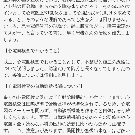
と心筋の再分極に何らかの支障を来すのだろう、そのSOSのサ
インとして心電図上ST変化を通して心臓は我々に助けを求めて
いる、と、そのような理解であっても実臨床上は困りません。
むしろ、急性冠症候群の現場で、静止膜電位がー、障害電流の
向きがー、と言っている前に、早く患者さんの治療を優先しま
しょう。
【心電図検査でわかること】
以上、心電図検査でわかることとして、不整脈と虚血の総論に
ついて説明しました。総論だけで随分と長くなってしまったの
で、各論については個別に説明します。
【心電図検査の自動診断機能について】
多くの心電図検査器には「自動診断機能」が付いています。心
電図検査は国際標準で診断基準が標準化されているため、心電
図のメーカーを問わず、自動診断機能を作ること自体はそう難
しくありません。事実、自動診断機能はそのへんの研修医や心
電図を全く読めない科の医師の読影に比べたら遥かに正確で
す。一つ、注意点があります。偽陽性が無視出来ないほど多い