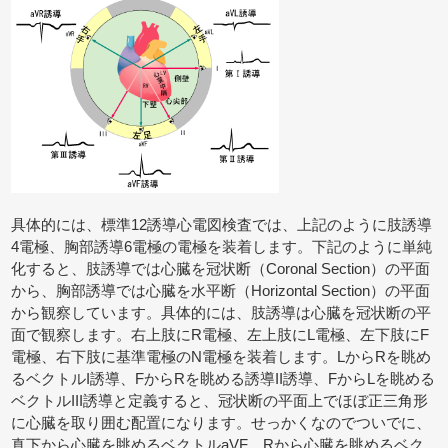
具体的には、標準12誘導心電図検査では、上記のように肢誘導
4電極、胸部誘導6電極の電極を装着します。下記のように単純
化すると、肢誘導では心臓を冠状断（Coronal Section）の平面
から、胸部誘導では心臓を水平断（Horizontal Section）の平面
から観察しています。具体的には、肢誘導は心臓を冠状断の平
面で観察します。右上肢にR電極、左上肢にL電極、左下肢にF
電極、右下肢に基準電極のN電極を装着します。LからRを眺め
るベクトルI誘導、FからRを眺める誘導II誘導、FからLを眺める
ベクトルIII誘導と定義すると、冠状断の平面上でほぼ正三角形
に心臓を取り囲む配置になります。せっかくなのでついでに、
真下から心臓を眺めるベクトルaVF、Rから心臓を眺めるベク