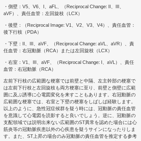
・側壁：V5、V6、I、aFL、（Reciprocal Change: II、III、
aVF）、責任血管：左回旋枝（LCX）
・後壁：（Reciprocal Image: V1、V2、V3、V4）、責任血管：
後下行枝（PDA）
・下壁：II、III、aVF、（Reciprocal Change: aVL、aVR）、責
任血管：右冠動脈（RCA）または左回旋枝（LCX）
・右室：V1、III、aVF、（Reciprocal Change: I、aVL）、責任
血管：右冠動脈（RCA）
左前下行枝の広範囲な梗塞では前壁と中隔、左主幹部の梗塞で
は左前下行枝と左回旋枝も両方梗塞に至り、前壁と側壁に広範
囲に及ぶ誘導に心電図変化を来すこともあります。右冠動脈の
広範囲な梗塞では、右室と下壁の梗塞をしばしば経験します。
以上のように、急性冠症候群を疑う時には、冠動脈の責任血管
を意識して心電図を読影すると良いでしょう。逆に、冠動脈の
支配領域では説明出来ない広範囲のST異常を認めた場合には心
筋炎等の冠動脈疾患以外の心疾患を疑うサインになったりしま
す。また、ST上昇の場合のみ冠動脈の責任血管を推定する参考