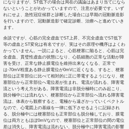
になりますが、ST低下の場合は局在の議論はあまり当てになら
ないということがわかっていますので、注意が必要です。いず
れにせよ、急性冠症候群と診断した場合には早期の冠動脈造影
を行いますので、冠動脈造影で確定診断、治療へと進めていき
ます。
余談ですが、心筋の完全虚血でST上昇、不完全虚血でST低下
等の虚血とST変化は有名ですが、実はその原理や機序はよくわ
かっていません。一説によると、心筋梗塞に陥ると、心筋は完
全虚血、貫璧性虚血の状態になり、心筋細胞の正常な活動が障
害を受け、正常な静止膜電位を維持出来なくなる、正常で
は-70mV程度ある静止膜電位が0mVに近くなる、すると、梗塞
部位は正常部位に比べて相対的に正に帯電するようになり、梗
塞部位から正常部位へ電位差が生まれ、電流が流れる、障害電
流という考え方がある。障害電流は非脱分極時にのみ起こり、
脱分極中には流れない、梗塞部位から正常部位へ流れる障害電
流は、体表から観察すると、電極から遠ざかっていくベクトル
なので、心電図上の基線を一律に低下させるように記録され
る、脱分極中には梗塞部位も正常部位も脱分極しており、膜電
位は両方ともほぼ0mVなので、梗塞部位と正常部位の間の電位
差は消失し、障害電流は流れない、脱分極中に障害電流の影響