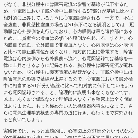
がなく、非脱分極中には障害電流の影響で基線が低下するた
め、心電図において脱分極中に相当するST部分が基線に比べて
相対的に上昇しているように心電図記録される。一方で、不完
全虚血、非貫壁性虚血の場合はST低下になる説明としては、冠
動脈は心外膜側を走行しており、心内膜側は最も遠位部にある
ため、非貫壁性の虚血は必ず心内膜側から起こる、すると、心
内膜側で虚血、心外膜側で非虚血となり、心内膜側は心外膜側
と比べて静止膜電位が浅くなり、相対的に正に帯電する、障害
電流は心内膜側から心外膜側へ流れ、心電図記録では基線を一
律に上昇させるように記録される、脱分極中は障害電流が流れ
ないため、脱分極中に障害電流の影響がなく、非脱分極中には
障害電流の影響で基線が上昇するので、心電図において脱分極
中に相当するST部分が基線に比べて相対的に低下しているよう
に心電図記録される、と、論理的に説明出来なくもないです。
以上、あくまで仮説なので理解出来なくても臨床上は全く問題
はありません。もっと極めたい人は循環器内科医になって、さ
らに電気生理学的検査の専門の道に行き、心行くまで探究され
ると良いでしょう。
実臨床では、もっと直感的に、心電図上のST部分というのは心
室の再分極を反映している、心筋に血液が正常に届いていない