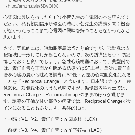
→
http://amzn.asia/5DvQI9C
心電図に興味を持ったらぜひ小菅先生の心電図の本を読んでく
ださい。私も初期臨床研修医の時に小菅先生の講義を聞く機会
がなかったらここまで心電図に興味を持つこともなかったかと
思います。
さて、実践的には、冠動脈疾患は当たり前ですが、冠動脈の支
配領域に一致してしか起こらないので、次の誘導はセットで記
憶しておくと良いでしょう。急性心筋梗塞において、典型例で
は、責任血管を正面から眺める誘導ではST上昇、反対に責任血
管を心臓の裏から眺める誘導はST低下と逆の心電図変化になる
ことを「Reciprocal Change」と言います。日本語で言うと、鏡
像変化、対側変化のような意味ですが、循環器内科同士では、
Reciprocal Change、Reciprocal imageのままのほうが通じま
す。誘導の守備が甘い部位の病変では、Reciprocal Changeがサ
インになることもあります。具体的には、
・中隔：V1、V2、責任血管：左回旋枝（LCX）
・前壁：V3、V4、責任血管：左前下行枝（LAD）