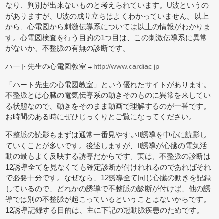
なり、判別が出来ないものと考えられています。U波というの
がありますが、U波の成り立ちはよくわかっていません。以上
から、心電図から刺激伝導系については以上の情報がわかりま
す。心電図検査を行う目的の1つ目は、この刺激伝導系に異常
がないか、不整脈の有無の診断です。
ハート先生の心電図教室→
http://www.cardiac.jp
「ハート先生の心電図教室」という優れたサイトがあります。
不整脈とは心臓の電気伝導系の動きそのものに異常を来してい
る状態なので、動きをそのまま動画で理解するのが一番です。
お時間のある時にぜひじっくりとご覧になってください。
不整脈の読影もまずは通常一番見やすいII誘導を中心に読影し
ていくことが多いです。後述しますが、II誘導が心臓の電気活
動の最もよく反映する誘導だからです。実は、不整脈の診断は
12誘導全てを見なくても確定診断が付けれれるのであればそれ
で必要十分です。なぜなら、12誘導全て同じ心臓の動きを記録
しているので、どれかの誘導で不整脈の診断が付けば、他の誘
導では別の不整脈が起こっているということはないからです。
12誘導記録する目的は、主に下記の冠動脈疾患のためです。