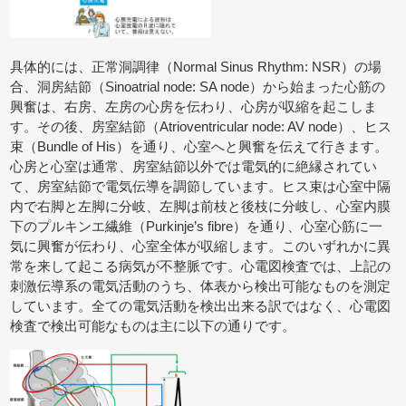
具体的には、正常洞調律（Normal Sinus Rhythm: NSR）の場
合、洞房結節（Sinoatrial node: SA node）から始まった心筋の
興奮は、右房、左房の心房を伝わり、心房が収縮を起こしま
す。その後、房室結節（Atrioventricular node: AV node）、ヒス
束（Bundle of His）を通り、心室へと興奮を伝えて行きます。
心房と心室は通常、房室結節以外では電気的に絶縁されてい
て、房室結節で電気伝導を調節しています。ヒス束は心室中隔
内で右脚と左脚に分岐、左脚は前枝と後枝に分岐し、心室内膜
下のプルキンエ繊維（Purkinje’s fibre）を通り、心室心筋に一
気に興奮が伝わり、心室全体が収縮します。このいずれかに異
常を来して起こる病気が不整脈です。心電図検査では、上記の
刺激伝導系の電気活動のうち、体表から検出可能なものを測定
しています。全ての電気活動を検出出来る訳ではなく、心電図
検査で検出可能なものは主に以下の通りです。