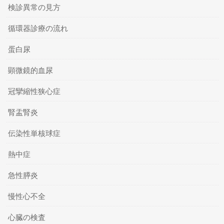
検診異常の見方
循環器診療の流れ
蛋白尿
顕微鏡的血尿
冠攣縮性狭心症
腎盂腎炎
伝染性単核球症
熱中症
急性膵炎
慢性心不全
心臓の検査