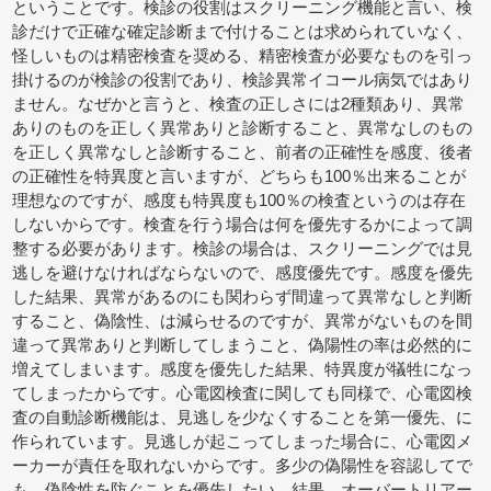
ということです。検診の役割はスクリーニング機能と言い、検
診だけで正確な確定診断まで付けることは求められていなく、
怪しいものは精密検査を奨める、精密検査が必要なものを引っ
掛けるのが検診の役割であり、検診異常イコール病気ではあり
ません。なぜかと言うと、検査の正しさには2種類あり、異常
ありのものを正しく異常ありと診断すること、異常なしのもの
を正しく異常なしと診断すること、前者の正確性を感度、後者
の正確性を特異度と言いますが、どちらも100％出来ることが
理想なのですが、感度も特異度も100％の検査というのは存在
しないからです。検査を行う場合は何を優先するかによって調
整する必要があります。検診の場合は、スクリーニングでは見
逃しを避けなければならないので、感度優先です。感度を優先
した結果、異常があるのにも関わらず間違って異常なしと判断
すること、偽陰性、は減らせるのですが、異常がないものを間
違って異常ありと判断してしまうこと、偽陽性の率は必然的に
増えてしまいます。感度を優先した結果、特異度が犠牲になっ
てしまったからです。心電図検査に関しても同様で、心電図検
査の自動診断機能は、見逃しを少なくすることを第一優先、に
作られています。見逃しが起こってしまった場合に、心電図メ
ーカーが責任を取れないからです。多少の偽陽性を容認してで
も、偽陰性を防ぐことを優先したい、結果、オーバートリアー