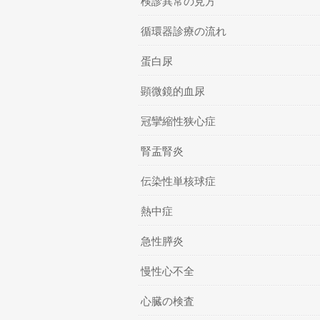
検診異常の見方
循環器診療の流れ
蛋白尿
顕微鏡的血尿
冠攣縮性狭心症
腎盂腎炎
伝染性単核球症
熱中症
急性膵炎
慢性心不全
心臓の検査