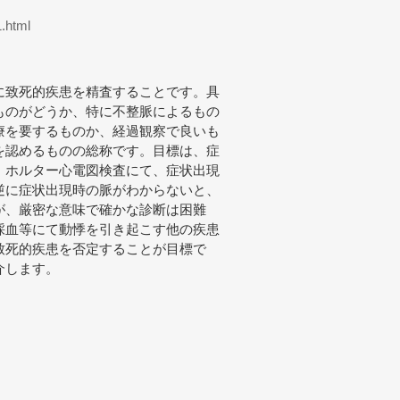
.html
に致死的疾患を精査することです。具
ものがどうか、特に不整脈によるもの
療を要するものか、経過観察で良いも
を認めるものの総称です。目標は、症
、ホルター心電図検査にて、症状出現
逆に症状出現時の脈がわからないと、
が、厳密な意味で確かな診断は困難
採血等にて動悸を引き起こす他の疾患
致死的疾患を否定することが目標で
介します。