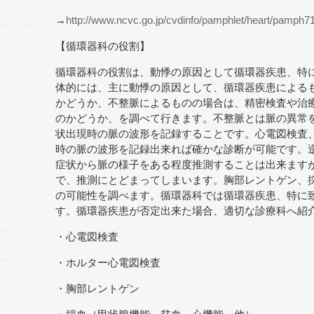
→
http://www.ncvc.go.jp/cvdinfo/pamphlet/heart/pamph71
【循環器科の役割】
循環器科の役割は、動悸の原因として循環器疾患、特
体的には、主に動悸の原因として、循環器疾患による
かどうか、不整脈によるものの場合は、精密検査や治
のかどうか、を調べて行きます。不整脈とは脈の異常
状出現時の脈の波形を記録することです。心電図検査
時の脈の波形を記録出来れば確かな診断が可能です。
症状から脈の様子をある程度推測することは出来ます
で、推測にとどまってしまいます。胸部レントゲン、
の可能性を調べます。循環器科では循環器疾患、特に
す。循環器疾患が否定出来た場合、適切な診療科へ紹
・心電図検査
・ホルター心電図検査
・胸部レントゲン