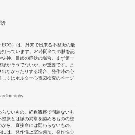
紹介
 Holter ECG）は、外来で出来る不整脈の最
を打っています。24時間全ての脈を記
や失神、目眩の症状の場合、まず第一
整脈かそうでないか、が重要です。ま
り出なかったりする場合、発作時の心
詳しくはホルター心電図検査のページ
cardiography
わらないもの、経過観察で問題ないも
不整脈とは脈の異常を認めるものの総
のから、直接命には関わらないもの、
的には、発作性上室性頻拍、発作性心