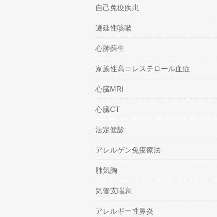
自己免疫疾患
遷延性咳嗽
心肺蘇生
家族性高コレステロール血症
心臓MRI
心臓CT
法定健診
アレルゲン免疫療法
肺気胸
気管支喘息
アレルギー性鼻炎