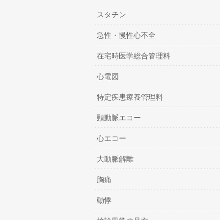
スタチン
急性・慢性心不全
在宅時医学総合管理料
心電図
特定疾患療養管理料
頸動脈エコー
心エコー
大動脈解離
胸痛
動悸