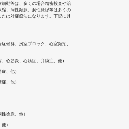
室細動等は、多くの場合精密検査や治
収縮、洞性頻脈、洞性徐脈等は多くの
または対症療法になります。下記に具
全症候群、房室ブロック、心室頻拍、
塞、心筋炎、心筋症、弁膜症、他）
栓症、他）
糖症、他）
洞性徐脈、他）
、他）