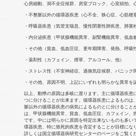
心房細動、洞不全症候群、房室ブロック、心室頻拍、
・不整脈以外の循環器疾患（心不全、狭心症、心筋梗
・呼吸器疾患（気管支喘息、慢性閉塞性肺疾患、肺塞
・内分泌疾患（甲状腺機能異常、副腎機能異常、低血
・その他（貧血、低血圧症、更年期障害、発熱、呼吸
・薬剤性（カフェイン、煙草、アルコール、他）
・ストレス性（不安神経症、過換気症候群、パニック
・その他、原因不明、上記にいずれも明らかな異常を
以上、動悸の原因は多岐に渡ります。主に循環器疾患
つに分けることが出来ます。循環器疾患によるものは
脈以外の循環器疾患の病気によるものとに分けること
は、甲状腺機能異常、貧血、低血圧症、カフェイン、
です。中には明らかに原因を特定出来ないものも多い
環器疾患、特に致死的疾患を否定することが目標にな
詳しくは国立循環器病研究センターのページをご覧く