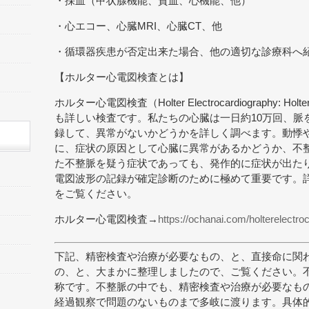
・採血（甲状腺機能、貧血、心機能、他）
・心エコー、心臓MRI、心臓CT、他
・循環器疾患が否定出来た場合、他の適切な診療科へ
【ホルター心電図検査とは】
ホルター心電図検査（Holter Electrocardiography:
も詳しい検査です。私たちの心臓は一日約10万回、脈
録して、異常がないかどうかを詳しく調べます。動悸
に、症状の原因として心臓に異常があるかどうか、不
た不整脈を疑う症状であっても、発作的に症状が出た
電図波形の記録が確定診断のために極めて重要です。
をご覧ください。
ホルター心電図検査→
https://ochanai.com/holterelectro
下記、精密検査や治療が必要なもの、と、直接命に関
の、と、大まかに整理しましたので、ご覧ください。
称です。不整脈の中でも、精密検査や治療が必要なも
経過観察で問題のないものまで多岐に渡ります。具体