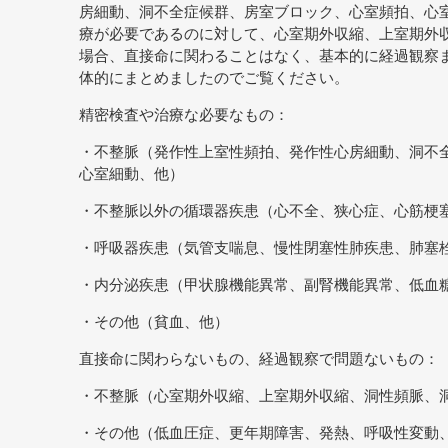
房細動、洞不全症候群、房室ブロック、心室頻拍、心
療が必要であるのに対して、心室期外収縮、上室期外
場合、直接命に関わることはなく、基本的に経過観察
体的にまとめましたのでご覧ください。
精密検査や治療な必要なもの：
・不整脈（発作性上室性頻拍、発作性心房細動、洞不
心室細動、他）
・不整脈以外の循環器疾患（心不全、狭心症、心筋梗
・呼吸器疾患（気管支喘息、慢性閉塞性肺疾患、肺塞
・内分泌疾患（甲状腺機能異常、副腎機能異常、低血
・その他（貧血、他）
直接命に関わらないもの、経過観察で問題ないもの：
・不整脈（心室期外収縮、上室期外収縮、洞性頻脈、
・その他（低血圧症、更年期障害、発熱、呼吸性変動