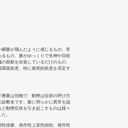
一瞬脈が飛んだように感じるもの、常
わるもの、脈がゆっくりで失神や目眩
臓の鼓動を自覚しているだけのもの、
循環器疾患、特に致死的疾患を否定す
不整脈は別物で、動悸は症状の呼び方
の診断名です。脈に明らかに異常を認
れど動悸症状を引き起こすものは様々
した。
洞性徐脈、発作性上室性頻拍、発作性