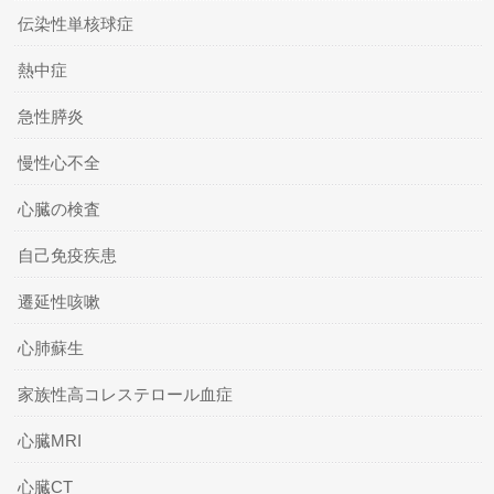
伝染性単核球症
熱中症
急性膵炎
慢性心不全
心臓の検査
自己免疫疾患
遷延性咳嗽
心肺蘇生
家族性高コレステロール血症
心臓MRI
心臓CT