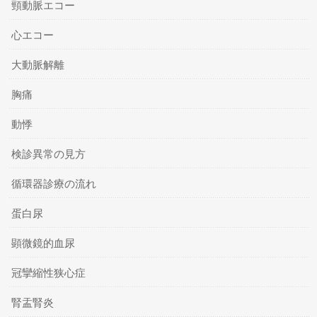
頸動脈エコー
心エコー
大動脈解離
胸痛
動悸
検診異常の見方
循環器診療の流れ
蛋白尿
顕微鏡的血尿
冠攣縮性狭心症
腎盂腎炎