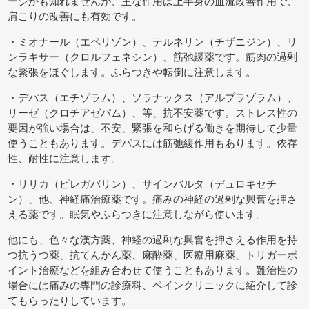
ージかも知れませんが、主な作用は上半身の血流改善作用で、
肩こりの改善にも有効です。
・ミオナール（エペリゾン）、テルネリン（チザニジン）、リ
ンラキサー（クロルフェネシン）、筋弛緩薬です。筋肉の過剰
な緊張をほぐします。ふらつきや転倒に注意します。
・デパス（エチゾラム）、ソラナックス（アルプラゾラム）、
リーゼ（クロチアゼパム）、等、抗不安薬です。ストレス性の
要因が強い場合は、不安、緊張を和らげる働きを期待して少量
使うこともあります。デパスには筋弛緩作用もあります。依存
性、耐性に注意します。
・リリカ（ピレガバリン）、サインバルタ（デュロキセチ
ン）、他、神経痛治療薬です。痛みの神経の過剰な興奮を押さ
える薬です。眠気やふらつきに注意しながら使います。
他にも、色々な漢方薬、神経の過剰な興奮を押さえる作用を持
つ抗うつ薬、抗てんかん薬、麻酔薬、医療用麻薬、トリガーポ
イント治療などを組み合わせて使うこともあります。難治性の
場合には痛みの専門の診療科、ペインクリニックに紹介して診
てもらったりしています。