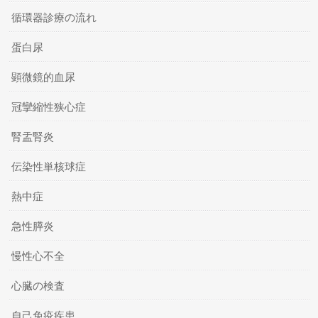
循環器診療の流れ
蛋白尿
顕微鏡的血尿
冠攣縮性狭心症
腎盂腎炎
伝染性単核球症
熱中症
急性膵炎
慢性心不全
心臓の検査
自己免疫疾患