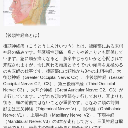
【後頭神経痛とは】
後頭神経痛（こうとうしんけいつう）とは、後頭部にある末梢
神経の痛みです。筋緊張性頭痛、肩こりや首こりとも関係して
います。急に頭が痛くなると、脳卒中じゃないかと心配されて
来院されますが、命に関わる頭痛とそうでない頭痛を見極める
のも医師の仕事です。後頭部には頚椎から3本の末梢神経、大
後頭神経（Greater Occipital Nerve: C2）、小後頭神経（Lesser
Occipital Nerve: C2、C3）、第三後頭神経（Third Occipital
Nerve: C3）、大耳介神経（Great Auricular Nerve: C2、C3）が
走行しています。いずれも頭の後部を走行しており、耳よりも
後ろ、頭の前側ではないことが重要です。ちなみに頭の前側、
顔面は三叉神経（Trigeminal Nerve: V）、眼神経（Ophthalmic
Nerve: V1）、上顎神経（Maxillary Nerve: V2）、下顎神経
（Mandibular Nerve: V3）の3本が走行しており、三叉神経は脳
神経であり、頭蓋内の精査が必要な場合が多いです。