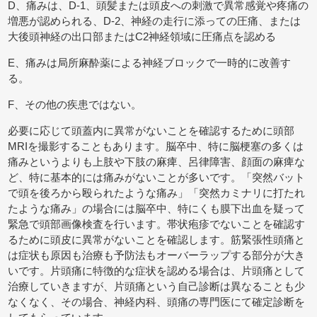
D、痛みは、D-1、頭髪または頭皮への刺激で異常感覚や疼痛の
増悪が認められる、D-2、神経の走行に添っての圧痛、または
大後頭神経の出口部またはC2神経領域に圧痛点を認める
E、痛みは局所麻酔薬による神経ブロックで一時的に改善す
る。
F、その他の疾患ではない。
必要に応じて頭蓋内に異常がないことを確認するために頭部
MRIを撮影することもあります。脳卒中、特に脳梗塞の多くは
痛みというよりも上肢や下肢の麻痺、呂律障害、顔面の麻痺な
ど、特に基本的には痛みがないことが多いです。「突然バット
で頭を後ろから殴られたような痛み」「突然カミナリに打たれ
たような痛み」の場合には脳卒中、特にくも膜下出血を疑って
緊急で頭部画像検査を行います。帯状疱疹でないことを確認す
るために頭皮に異常がないことを確認します。筋緊張性頭痛と
は症状も原因も治療も予防法もオーバーラップする部分が大き
いです。片頭痛に特徴的な症状を認める場合は、片頭痛として
治療していきますが、片頭痛という自己診断は異なることも少
なくなく、その場合、神経内科、頭痛の専門医にて確定診断を