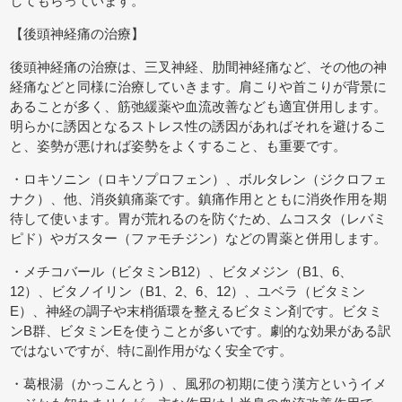
してもらっています。
【後頭神経痛の治療】
後頭神経痛の治療は、三叉神経、肋間神経痛など、その他の神
経痛などと同様に治療していきます。肩こりや首こりが背景に
あることが多く、筋弛緩薬や血流改善なども適宜併用します。
明らかに誘因となるストレス性の誘因があればそれを避けるこ
と、姿勢が悪ければ姿勢をよくすること、も重要です。
・ロキソニン（ロキソプロフェン）、ボルタレン（ジクロフェ
ナク）、他、消炎鎮痛薬です。鎮痛作用とともに消炎作用を期
待して使います。胃が荒れるのを防ぐため、ムコスタ（レバミ
ピド）やガスター（ファモチジン）などの胃薬と併用します。
・メチコバール（ビタミンB12）、ビタメジン（B1、6、
12）、ビタノイリン（B1、2、6、12）、ユベラ（ビタミン
E）、神経の調子や末梢循環を整えるビタミン剤です。ビタミ
ンB群、ビタミンEを使うことが多いです。劇的な効果がある訳
ではないですが、特に副作用がなく安全です。
・葛根湯（かっこんとう）、風邪の初期に使う漢方というイメ