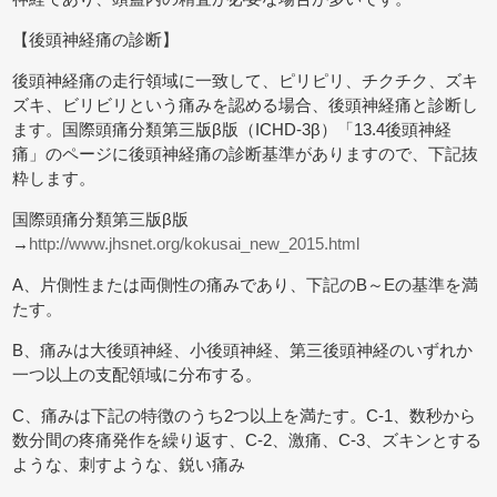
【後頭神経痛の診断】
後頭神経痛の走行領域に一致して、ピリピリ、チクチク、ズキ
ズキ、ビリビリという痛みを認める場合、後頭神経痛と診断し
ます。国際頭痛分類第三版β版（ICHD-3β）「13.4後頭神経
痛」のページに後頭神経痛の診断基準がありますので、下記抜
粋します。
国際頭痛分類第三版β版
→
http://www.jhsnet.org/kokusai_new_2015.html
A、片側性または両側性の痛みであり、下記のB～Eの基準を満
たす。
B、痛みは大後頭神経、小後頭神経、第三後頭神経のいずれか
一つ以上の支配領域に分布する。
C、痛みは下記の特徴のうち2つ以上を満たす。C-1、数秒から
数分間の疼痛発作を繰り返す、C-2、激痛、C-3、ズキンとする
ような、刺すような、鋭い痛み