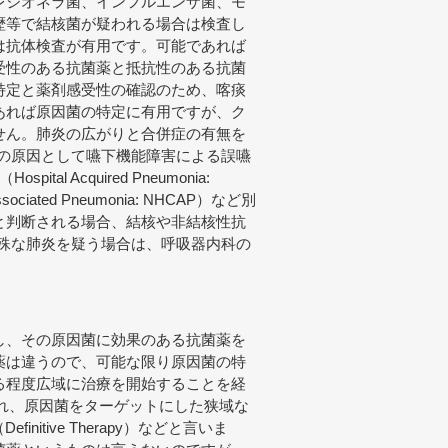
レジオネラ菌、インフルエンザ菌、モ
歴等で結核菌が疑われる場合は検査し
は抗体検査が有用です。可能であれば
受性のある抗菌薬と抵抗性のある抗菌
特定と薬剤感受性の確認のため、喀痰
あれば原因菌の特定に有用ですが、ク
せん。肺炎の広がりと合併症の有無を
炎の原因として嚥下機能障害による誤嚥
ital Acquired Pneumonia:
ociated Pneumonia: NHCAP）など別
と判断される場合、結核や非結核性抗
NTM）など特殊な肺炎を疑う場合は、呼吸器内科の
し、その原因菌に効果のある抗菌薬を
薬は違うので、可能な限り原因菌の特
る程度広域に治療を開始することを経
特定され、原因菌をターゲットにした狭域な
initive Therapy）などと言いま