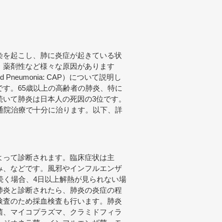
染を起こし、肺に炎症が起きている状
、薬剤性など様々な原因があります
 Pneumonia: CAP）について説明し
す。65歳以上の高齢者の肺炎、特に
続いて肺炎は日本人の死因の3位です。
通院治療で十分に治ります。以下、詳
よって診断されます。臨床症状は主
み、などです。風邪やインフルエンザ
続く場合、4日以上解熱が見られない場
肺炎と診断されたら、肺炎の炎症の程
検査のため採血検査も行います。肺炎
菌、マイコプラズマ、クラミドフィラ