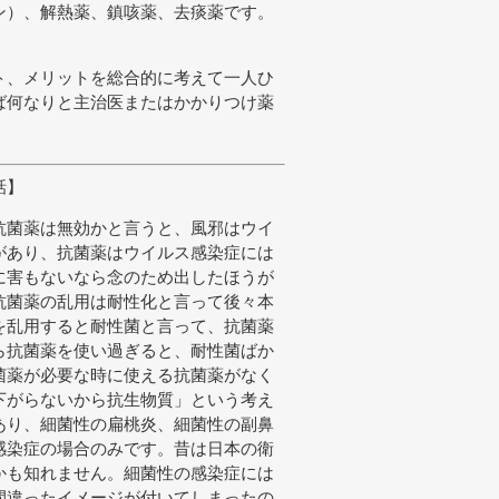
ン）、解熱薬、鎮咳薬、去痰薬です。
ト、メリットを総合的に考えて一人ひ
ば何なりと主治医またはかかりつけ薬
話】
抗菌薬は無効かと言うと、風邪はウイ
があり、抗菌薬はウイルス感染症には
に害もないなら念のため出したほうが
抗菌薬の乱用は耐性化と言って後々本
を乱用すると耐性菌と言って、抗菌薬
ら抗菌薬を使い過ぎると、耐性菌ばか
菌薬が必要な時に使える抗菌薬がなく
下がらないから抗生物質」という考え
あり、細菌性の扁桃炎、細菌性の副鼻
感染症の場合のみです。昔は日本の衛
かも知れません。細菌性の感染症には
間違ったイメージが付いてしまったの