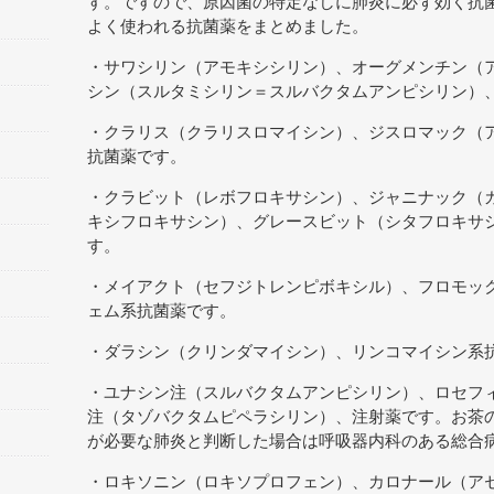
す。ですので、原因菌の特定なしに肺炎に必ず効く抗
よく使われる抗菌薬をまとめました。
・サワシリン（アモキシシリン）、オーグメンチン（
シン（スルタミシリン＝スルバクタムアンピシリン）
・クラリス（クラリスロマイシン）、ジスロマック（
抗菌薬です。
・クラビット（レボフロキサシン）、ジャニナック（
キシフロキサシン）、グレースビット（シタフロキサ
す。
・メイアクト（セフジトレンピボキシル）、フロモッ
ェム系抗菌薬です。
・ダラシン（クリンダマイシン）、リンコマイシン系
・ユナシン注（スルバクタムアンピシリン）、ロセフ
注（タゾバクタムピペラシリン）、注射薬です。お茶
が必要な肺炎と判断した場合は呼吸器内科のある総合
・ロキソニン（ロキソプロフェン）、カロナール（ア